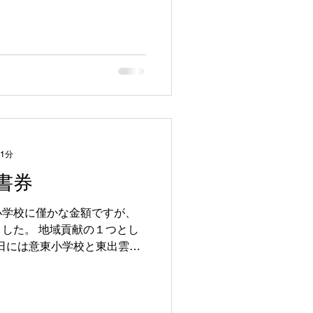
日は揖屋小学校と出雲郷小学
手渡しいたしました。 ...
 1分
券
小学校に僅かな金額ですが、
した。 地域貢献の１つとし
4日には意東小学校と東出雲中
でお仕事をさ
域の小中学校4校への寄付を