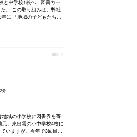
校と中学校1校へ、図書カー
た。 この取り組みは、弊社
の年に 「地域の子どもたちの
」という想いから始まったも
で5年目を迎えることができま
ンや動画コンテンツの普及に
ると言われています。 しか
る知識や想像力、そして考え
生きるうえで欠かせないもの
では、今年新たに発足した
長と副委員長が各学校を訪
ドをお届けしました。 校長
うございます」「子どもたち
 2分
いった温かいお言葉をいただ
とときとなりました。 一冊
の人生を大きく変えることも
書カードを通じて、たくさん
地元、東出雲の小中学校4校に
の一冊」と出会い、知識を深
ていますが、今年で3回目に
れることを心から