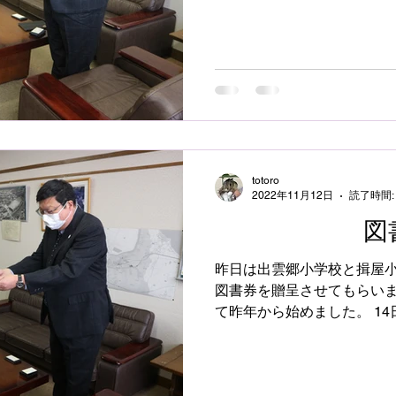
なります。 学校の都合で昨
校の２校にお邪魔し校長先生に
totoro
2022年11月12日
読了時間:
図書
昨日は出雲郷小学校と揖屋
図書券を贈呈させてもらいま
て昨年から始めました。 1
学校にも贈呈する予定にしてます。 東出雲
せていただいてますので、地
考えました。...