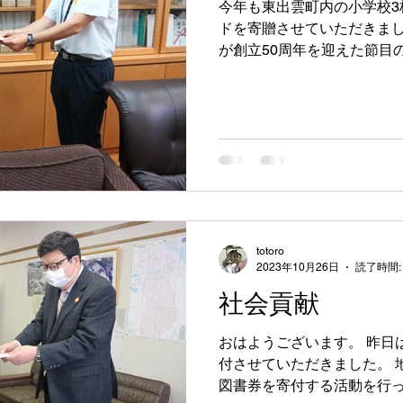
今年も東出雲町内の小学校3
ドを寄贈させていただきまし
が創立50周年を迎えた節目
未来に少しでも役立ちたい
のです。 おかげさまで今年
した。 近年、スマートフォ
より「読書離れ」が進んでい
し、本を読むことで得られ
る力は、これからの時代を
だと思います。 今回の訪問
「地域貢献委員会」の委員
れ、直接校長先生に図書カー
totoro
先生からは「毎年ありがと
2023年10月26日
読了時間:
がとても喜んでいます」と
社会貢献
き、私たちもとても嬉しいひ
の本との出会いが、その子
おはようございます。 昨日は地域の小学校に図書券を寄
あります。 今回寄贈した図
付させていただきました。 
の子どもたちが「自分だけ
図書券を寄付する活動を行っ
め、世界を広げていってく