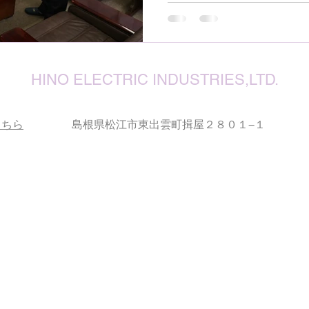
HINO ELECTRIC INDUSTRIES,LTD.
こちら
島根県松江市東出雲町揖屋２８０１−１