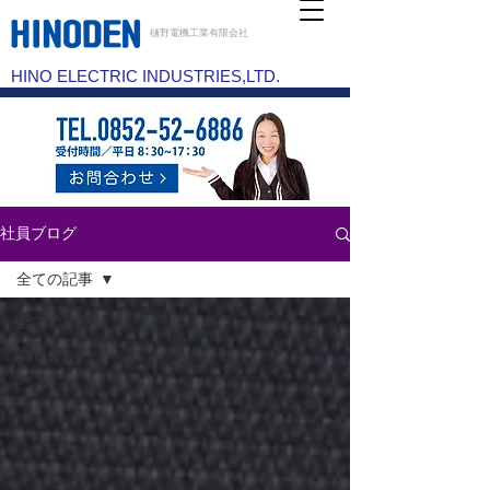
樋野電機工業有限会社
HINO ELECTRIC INDUSTRIES,LTD.
社員ブログ
全ての記事
全ての記事
委員会