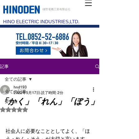
樋野電機工業有限会社
HINO ELECTRIC INDUSTRIES,LTD.
記事
全ての記事
hnd193
全ての記事
2022年5月17日
読了時間: 2分
「かく」「れん」「ぼう」
委員会
5つ星のうちNaNと評価されています。
社会人に必要なこととしてよく、「ほ
う・れん・そう」が大切と言います。