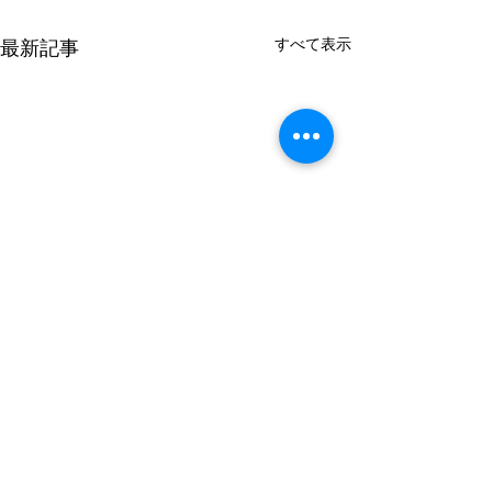
すべて表示
最新記事
謹んで熊本県の
のお見舞いを申
す