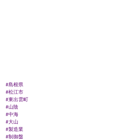
#島根県
#松江市
#東出雲町
#山陰
#中海
#大山
#製造業
#制御盤