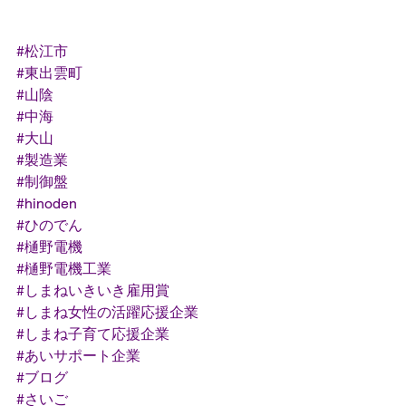
#松江市
#東出雲町
#山陰
#中海
#大山
#製造業
#制御盤
#hinoden
#ひのでん
#樋野電機
#樋野電機工業
#しまねいきいき雇用賞
#しまね女性の活躍応援企業
#しまね子育て応援企業
#あいサポート企業
#ブログ
#さいご