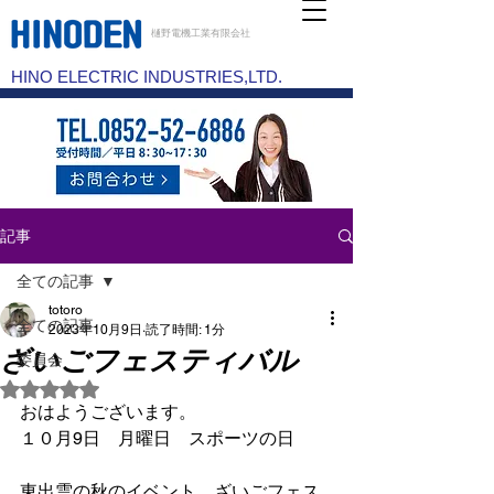
樋野電機工業有限会社
HINO ELECTRIC INDUSTRIES,LTD.
記事
全ての記事
totoro
全ての記事
2023年10月9日
読了時間: 1分
ざいごフェスティバル
委員会
5つ星のうちNaNと評価されています。
おはようございます。
１０月9日　月曜日　スポーツの日
東出雲の秋のイベント、ざいごフェス