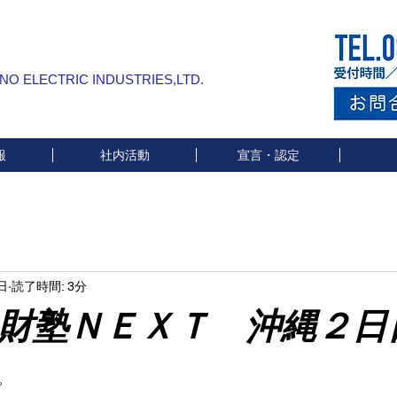
INO ELECTRIC INDUSTRIES,LTD.
報
社内活動
宣言・認定
日
読了時間: 3分
財塾ＮＥＸＴ 沖縄２日
と評価されています。
。