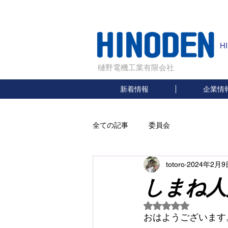
H
樋野電機工業有限会社
新着情報
企業情
全ての記事
委員会
totoro
2024年2月9
しまね人
5つ星のうちNaN
おはようございます