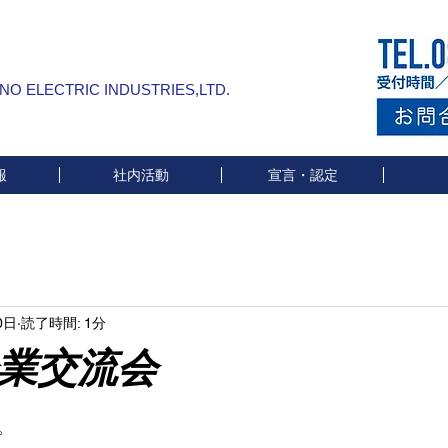
INO ELECTRIC INDUSTRIES,LTD.
報
社内活動
宣言・認定
0日
読了時間: 1分
業交流会
と評価されています。
。