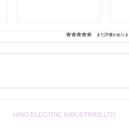
謹ん
5つ星のうち0と評価され
まだ評価がありま
見舞
７月
震源
り被
心よ
けん玉・ビックリさし太郎
今な
い状
が、
確保
復旧
りお
HINO ELECTRIC INDUSTRIES,LTD.