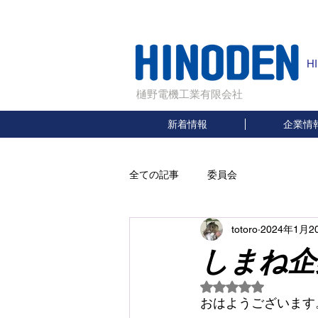
H
樋野電機工業有限会社
新着情報
企業情
全ての記事
委員会
totoro
2024年1月2
しまね企
5つ星のうちNaN
おはようございます