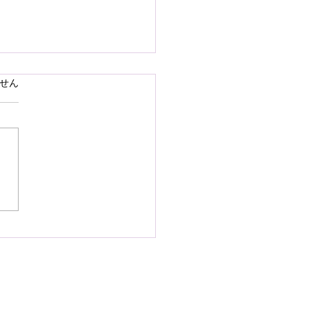
で熊本県の地震災害のお
ています。
せん
いを申し上げます
28日16時27分頃、熊本県を
として発生しました地震によ
災された皆様の状況を案じ、
りお見舞い申し上げます。
お余震が続き、予断を許さな
況が続いているかと存じます
被災地域の皆様の身の安全が
されますとともに、速やかに
・復興されますことを衷心よ
祈り申し上げます。