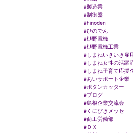
#製造業
#制御盤
#hinoden
#ひのでん
#樋野電機
#樋野電機工業
#しまねいきいき雇
#しまね女性の活躍
#しまね子育て応援
#あいサポート企業
#ポタンカッター
#ブログ
#島根企業交流会
#くにびきメッセ
#商工労働部
#ＤＸ