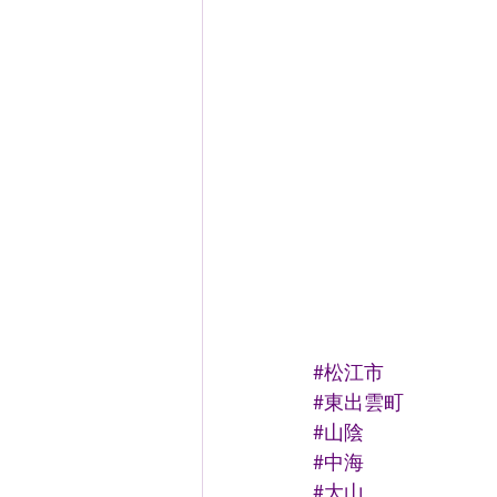
#松江市
#東出雲町
#山陰
#中海
#大山