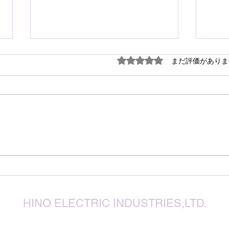
謹ん
5つ星のうち0と評価され
まだ評価がありま
見舞
７月
震源
り被
心よ
けん玉・ビックリさし太郎
今な
い状
が、
確保
復旧
りお
HINO ELECTRIC INDUSTRIES,LTD.