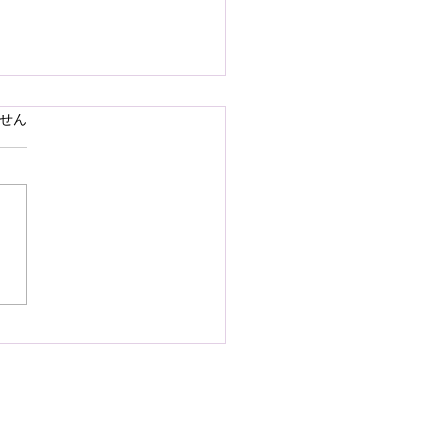
で熊本県の地震災害のお
ています。
せん
いを申し上げます
28日16時27分頃、熊本県を
として発生しました地震によ
災された皆様の状況を案じ、
りお見舞い申し上げます。
お余震が続き、予断を許さな
況が続いているかと存じます
被災地域の皆様の身の安全が
されますとともに、速やかに
・復興されますことを衷心よ
祈り申し上げます。