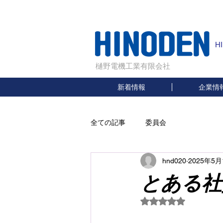
H
樋野電機工業有限会社
新着情報
企業情
全ての記事
委員会
hnd020
2025年5月
とある社
5つ星のうちNaN