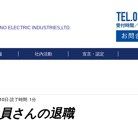
INO ELECTRIC INDUSTRIES,LTD.
報
社内活動
宣言・認定
10日
読了時間: 1分
員さんの退職
と評価されています。