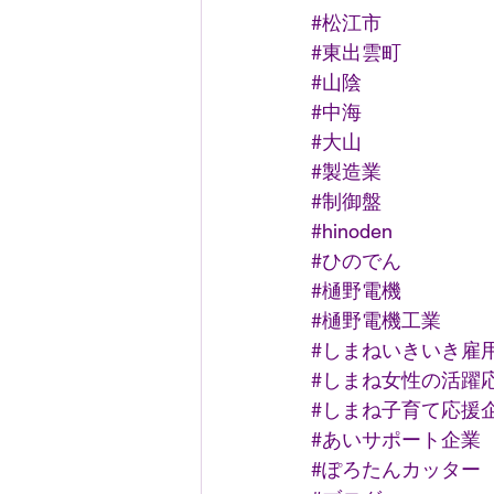
#松江市
#東出雲町
#山陰
#中海
#大山
#製造業
#制御盤
#hinoden
#ひのでん
#樋野電機
#樋野電機工業
#しまねいきいき雇
#しまね女性の活躍
#しまね子育て応援
#あいサポート企業
#ぽろたんカッター