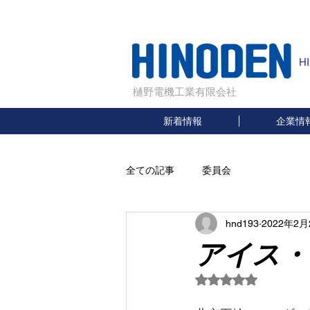
H
樋野電機工業有限会社
新着情報
企業情
全ての記事
委員会
hnd193
2022年2月
アイス・
5つ星のうちNaN