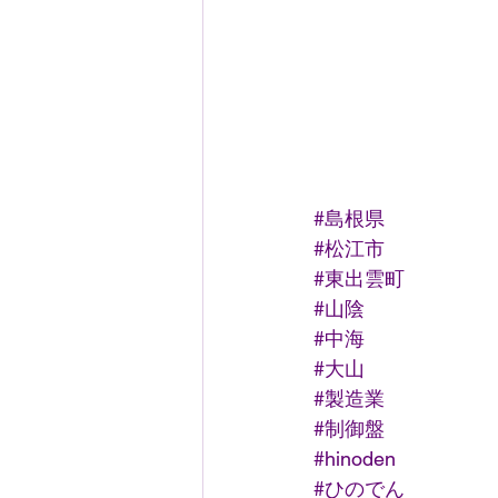
#島根県
#松江市
#東出雲町
#山陰
#中海
#大山
#製造業
#制御盤
#hinoden
#ひのでん