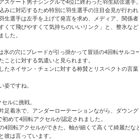
アスケート男子シングルで4位に終わった羽生結弦選手
込みに対応するため特別に羽生選手の注目会見が行われ
羽生選手は左手を上げて発言を求め、メディア、関係者
すくて飛びやすくて気持ちのいいリンク」と、整氷など
ました。 　
では氷の穴にブレードが引っ掛かって冒頭の4回転サルコ
たことに対する気遣いと見られます。
したネイサン・チェンに対する称賛とリスペクトの言葉
い姿ですね。
クセルに挑戦。
片足着氷で、アンダーローテーションながら、ダウング
で初めて4回転アクセルが認定されました。 
の4回転アクセルができた。軸が細くて高くて綺麗だな
と彼は言っています。