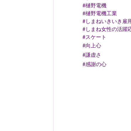
#樋野電機
#樋野電機工業
#しまねいきいき雇
#しまね女性の活躍
#スケート
#向上心
#謙虚さ
#感謝の心