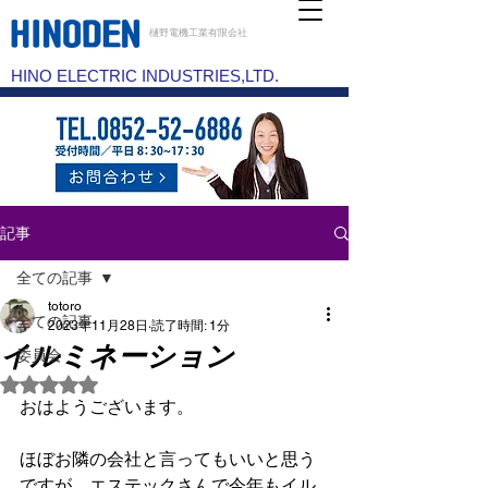
樋野電機工業有限会社
HINO ELECTRIC INDUSTRIES,LTD.
記事
全ての記事
totoro
全ての記事
2023年11月28日
読了時間: 1分
イルミネーション
委員会
5つ星のうちNaNと評価されています。
おはようございます。
ほぼお隣の会社と言ってもいいと思う
ですが、エステックさんで今年もイル