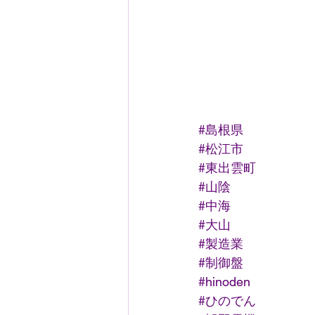
#島根県
#松江市
#東出雲町
#山陰
#中海
#大山
#製造業
#制御盤
#hinoden
#ひのでん