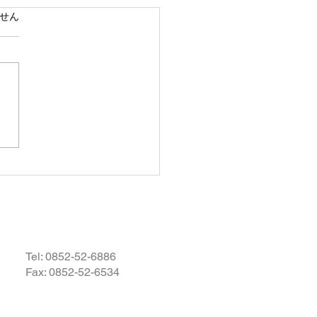
で熊本県の地震災害のお
ています。
せん
いを申し上げます
28日16時27分頃、熊本県を
として発生しました地震によ
災された皆様の状況を案じ、
りお見舞い申し上げます。
お余震が続き、予断を許さな
況が続いているかと存じます
被災地域の皆様の身の安全が
されますとともに、速やかに
・復興されますことを衷心よ
祈り申し上げます。
Tel:
0852-52-6886
Fax: 0852-52-6534