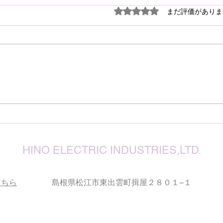
謹ん
5つ星のうち0と評価され
まだ評価がありま
見舞
７月
震源
り被
心よ
けん玉・ビックリさし太郎
今な
い状
が、
確保
復旧
りお
HINO ELECTRIC INDUSTRIES,LTD.
こちら
島根県松江市東出雲町揖屋２８０１−１