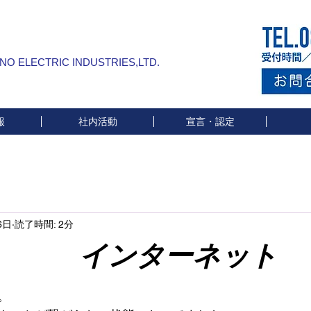
INO ELECTRIC INDUSTRIES,LTD.
報
社内活動
宣言・認定
6日
読了時間: 2分
ターネット
と評価されています。
。