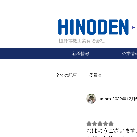
H
樋野電機工業有限会社
新着情報
企業情
全ての記事
委員会
totoro
2022年12月
イン
5つ星のうちNaN
おはようございます