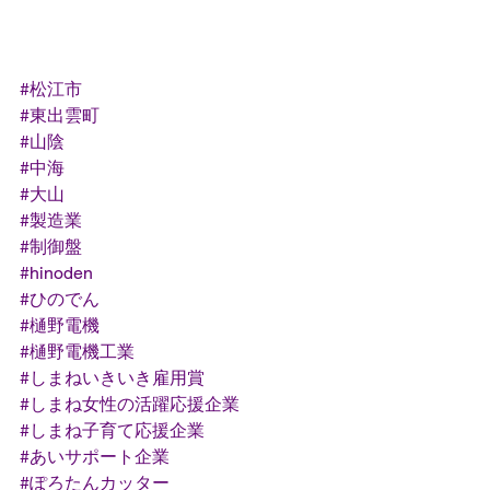
#松江市
#東出雲町
#山陰
#中海
#大山
#製造業
#制御盤
#hinoden
#ひのでん
#樋野電機
#樋野電機工業
#しまねいきいき雇用賞
#しまね女性の活躍応援企業
#しまね子育て応援企業
#あいサポート企業
#ぽろたんカッター