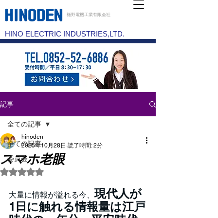
樋野電機工業有限会社
HINO ELECTRIC INDUSTRIES,LTD.
記事
全ての記事
hinoden
全ての記事
2025年10月28日
読了時間: 2分
スマホ老眼
委員会
5つ星のうちNaNと評価されています。
現代人が
大量に情報が溢れる今、
1日に触れる情報量は江戸