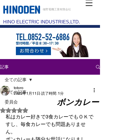
樋野電機工業有限会社
HINO ELECTRIC INDUSTRIES,LTD.
記事
全ての記事
totoro
全ての記事
2023年1月11日
読了時間: 1分
ボンカレー
委員会
5つ星のうちNaNと評価されています。
私はカレー好きで3食カレーでもＯＫで
すし、毎食カレーでも問題ありませ
ん。
ボンカレーも随分お世話になりまし