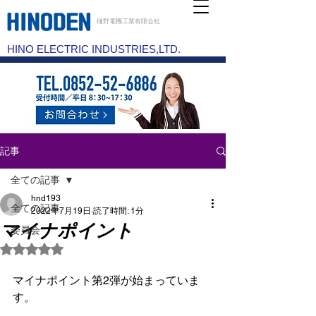
樋野電機工業有限会社
HINO ELECTRIC INDUSTRIES,LTD.
記事
全ての記事
hnd193
全ての記事
2022年7月19日
読了時間: 1分
マイナポイント
委員会
5つ星のうちNaNと評価されています。
マイナポイント第2弾が始まっていま
す。