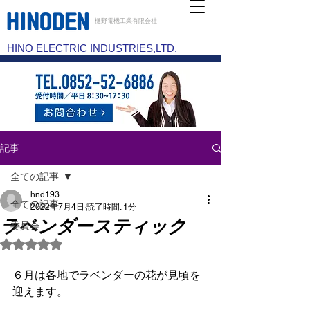
樋野電機工業有限会社
HINO ELECTRIC INDUSTRIES,LTD.
記事
全ての記事
hnd193
全ての記事
2022年7月4日
読了時間: 1分
ラベンダースティック
委員会
5つ星のうちNaNと評価されています。
６月は各地でラベンダーの花が見頃を
迎えます。