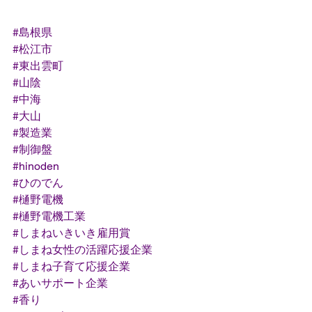
#島根県
#松江市
#東出雲町
#山陰
#中海
#大山
#製造業
#制御盤
#hinoden
#ひのでん
#樋野電機
#樋野電機工業
#しまねいきいき雇用賞
#しまね女性の活躍応援企業
#しまね子育て応援企業
#あいサポート企業
#香り