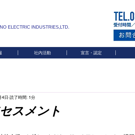
INO ELECTRIC INDUSTRIES,LTD.
報
社内活動
宣言・認定
月4日
読了時間: 1分
セスメント
と評価されています。