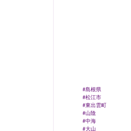
#島根県
#松江市
#東出雲町
#山陰
#中海
#大山