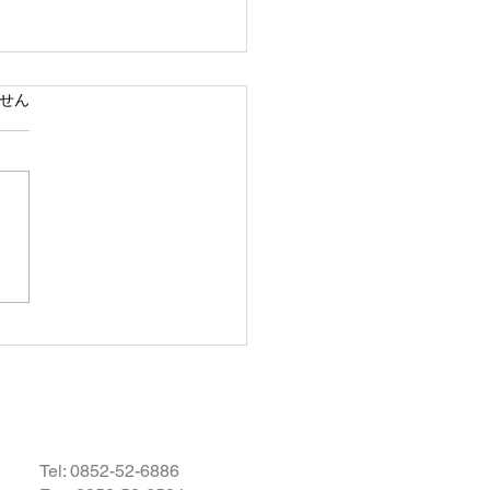
で熊本県の地震災害のお
ています。
せん
いを申し上げます
28日16時27分頃、熊本県を
として発生しました地震によ
災された皆様の状況を案じ、
りお見舞い申し上げます。
お余震が続き、予断を許さな
況が続いているかと存じます
被災地域の皆様の身の安全が
されますとともに、速やかに
・復興されますことを衷心よ
祈り申し上げます。
Tel:
0852-52-6886