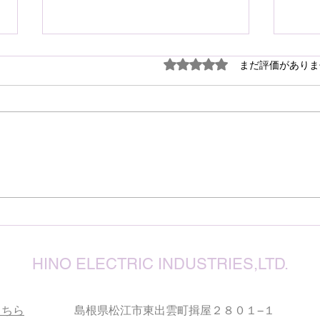
謹ん
5つ星のうち0と評価され
まだ評価がありま
見舞
７月
震源
り被
心よ
けん玉・ビックリさし太郎
今な
い状
が、
確保
復旧
りお
HINO ELECTRIC INDUSTRIES,LTD.
こちら
島根県松江市東出雲町揖屋２８０１−１