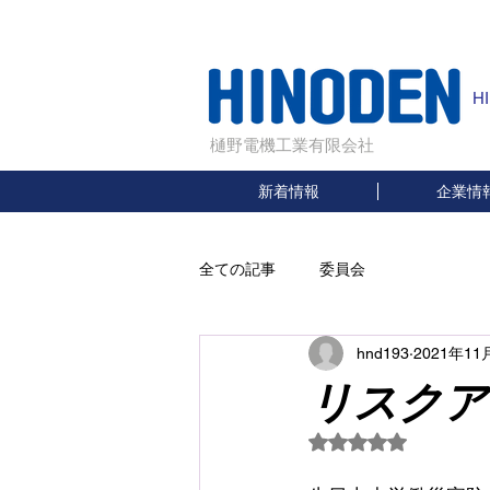
H
樋野電機工業有限会社
新着情報
企業情
全ての記事
委員会
hnd193
2021年11
リスクア
5つ星のうちNaN