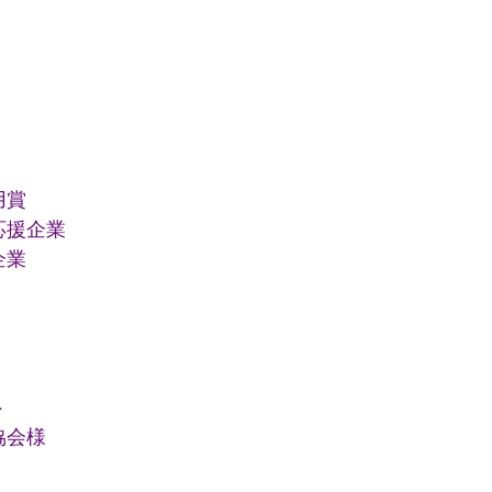
用賞
応援企業
企業
ト
協会様