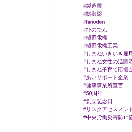
#製造業
#制御盤
#hinoden
#ひのでん
#樋野電機
#樋野電機工業
#しまねいきいき雇
#しまね女性の活躍
#しまね子育て応援
#あいサポート企業
#健康事業所宣言
#50周年
#創立記念日
#リスクアセスメン
#中央労働災害防止