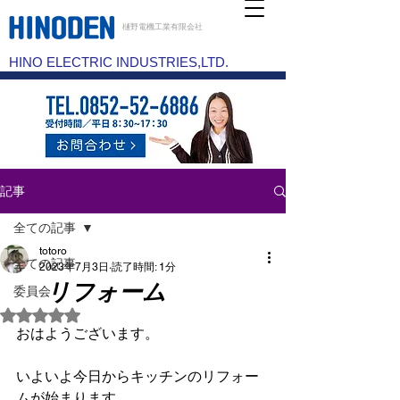
樋野電機工業有限会社
HINO ELECTRIC INDUSTRIES,LTD.
記事
全ての記事
totoro
全ての記事
2023年7月3日
読了時間: 1分
リフォーム
委員会
5つ星のうちNaNと評価されています。
おはようございます。
いよいよ今日からキッチンのリフォー
ムが始まります。