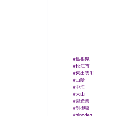
#島根県
#松江市
#東出雲町
#山陰
#中海
#大山
#製造業
#制御盤
#hinoden