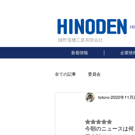
H
樋野電機工業有限会社
新着情報
企業情
全ての記事
委員会
totoro
2022年11月
ワー
5つ星のうちNaN
今朝のニュースは何