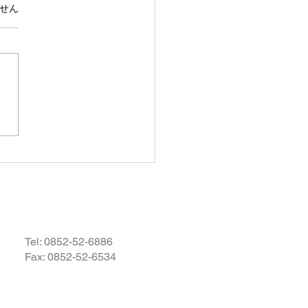
で熊本県の地震災害のお
ています。
せん
いを申し上げます
28日16時27分頃、熊本県を
として発生しました地震によ
災された皆様の状況を案じ、
りお見舞い申し上げます。
お余震が続き、予断を許さな
況が続いているかと存じます
被災地域の皆様の身の安全が
されますとともに、速やかに
・復興されますことを衷心よ
祈り申し上げます。
Tel:
0852-52-6886
Fax: 0852-52-6534