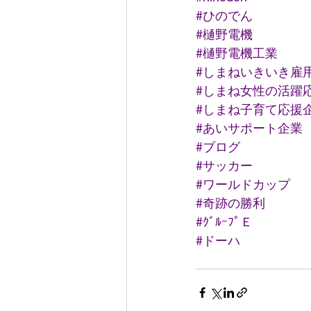
#ひのでん
#樋野電機
#樋野電機工業
#しまねいきいき雇
#しまね女性の活躍
#しまね子育て応援
#あいサポート企業
#ブログ
#サッカー
#ワールドカップ
#奇跡の勝利
#ｸﾞﾙｰﾌﾟＥ
#ドーハ