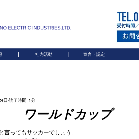
INO ELECTRIC INDUSTRIES,LTD.
報
社内活動
宣言・認定
24日
読了時間: 1分
ルドカップ
と評価されています。
と言ってもサッカーでしょう。