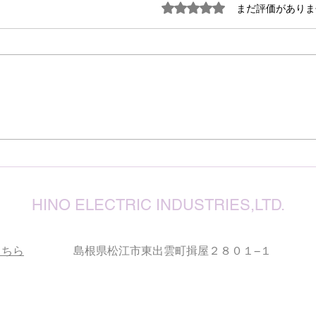
謹ん
5つ星のうち0と評価され
まだ評価がありま
見舞
７月
震源
り被
心よ
けん玉・ビックリさし太郎
今な
い状
が、
確保
復旧
りお
HINO ELECTRIC INDUSTRIES,LTD.
こちら
島根県松江市東出雲町揖屋２８０１−１