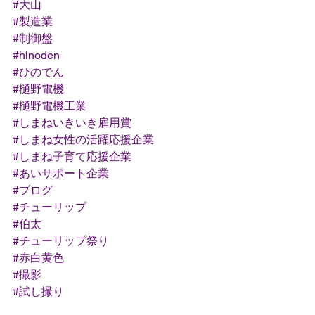
#大山
#製造業
#制御盤
#hinoden
#ひのでん
#樋野電機
#樋野電機工業
#しまねいきいき雇用賞
#しまね女性の活躍応援企業
#しまね子育て応援企業
#あいサポート企業
#ブログ
#チューリップ
#伯太
#チューリップ祭り
#赤白黄色
#撮影
#試し撮り