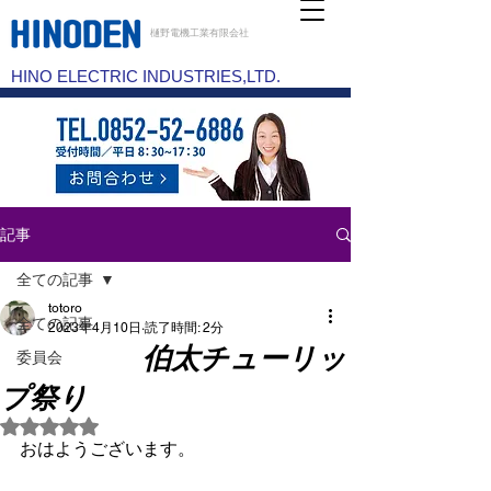
樋野電機工業有限会社
HINO ELECTRIC INDUSTRIES,LTD.
記事
全ての記事
totoro
全ての記事
2023年4月10日
読了時間: 2分
伯太チューリッ
委員会
プ祭り
5つ星のうちNaNと評価されています。
おはようございます。