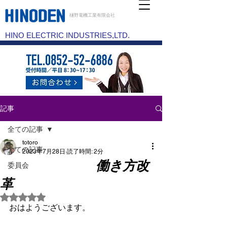
樋野電機工業有限会社
HINO ELECTRIC INDUSTRIES,LTD.
記事
全ての記事
totoro
全ての記事
2023年7月28日
読了時間: 2分
働き方改
委員会
革
5つ星のうちNaNと評価されています。
おはようございます。