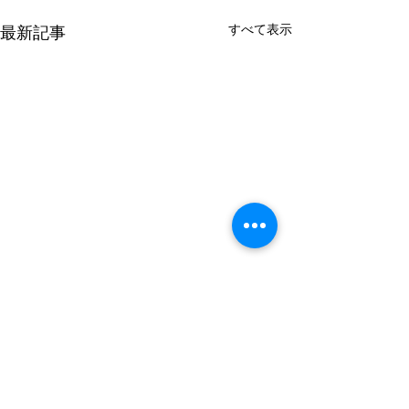
すべて表示
最新記事
謹んで熊本県の
のお見舞いを申
す
コメント
７月28日16時27
0.0 / 5（0）