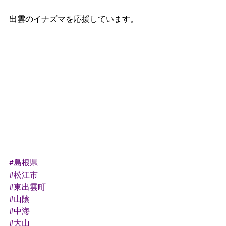
出雲のイナズマを応援しています。
#島根県
#松江市
#東出雲町
#山陰
#中海
#大山