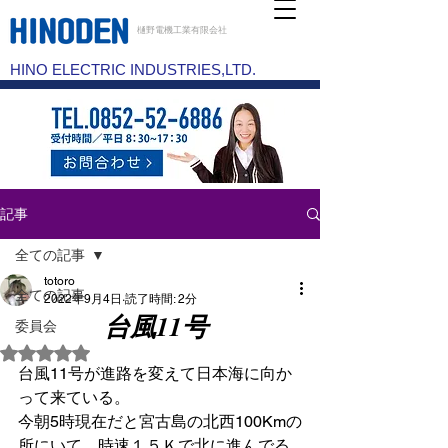
樋野電機工業有限会社
HINO ELECTRIC INDUSTRIES,LTD.
記事
全ての記事
totoro
全ての記事
2022年9月4日
読了時間: 2分
台風11号
委員会
5つ星のうちNaNと評価されています。
台風11号が進路を変えて日本海に向か
って来ている。
今朝5時現在だと宮古島の北西100Kmの
所にいて、時速１５Ｋで北に進んでる