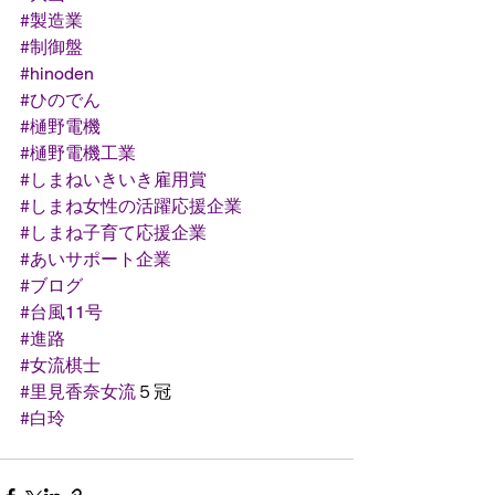
#製造業
#制御盤
#hinoden
#ひのでん
#樋野電機
#樋野電機工業
#しまねいきいき雇用賞
#しまね女性の活躍応援企業
#しまね子育て応援企業
#あいサポート企業
#ブログ
#台風11号
#進路
#女流棋士
#里見香奈女流
５冠
#白玲