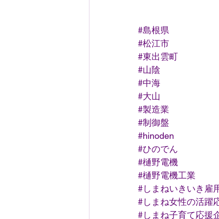
#島根県
#松江市
#東出雲町
#山陰
#中海
#大山
#製造業
#制御盤
#hinoden
#ひのでん
#樋野電機
#樋野電機工業
#しまねいきいき雇
#しまね女性の活躍
#しまね子育て応援