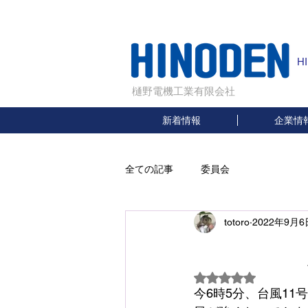
H
樋野電機工業有限会社
新着情報
企業情
全ての記事
委員会
totoro
2022年9月6
台風
5つ星のうちNaN
今6時5分、台風1