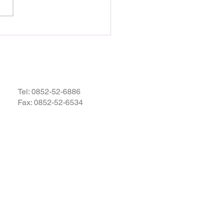
お余震が続き、予断を許さな
況が続いているかと存じます
被災地域の皆様の身の安全が
されますとともに、速やかに
・復興されますことを衷心よ
祈り申し上げます。
Tel:
0852-52-6886
Fax: 0852-52-6534