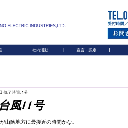
INO ELECTRIC INDUSTRIES,LTD.
報
社内活動
宣言・認定
日
読了時間: 1分
11号
と評価されています。
1号が山陰地方に最接近の時間かな。