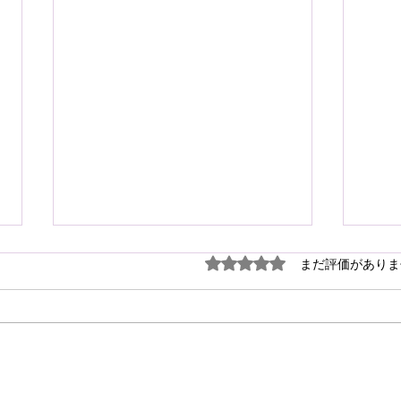
謹ん
5つ星のうち0と評価され
まだ評価がありま
見舞
７月
震源
り被
心よ
けん玉・ビックリさし太郎