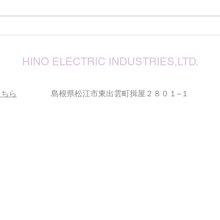
今な
い状
が、
確保
復旧
りお
HINO ELECTRIC INDUSTRIES,LTD.
こちら
島根県松江市東出雲町揖屋２８０１−１