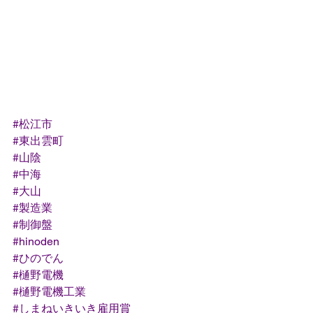
#松江市
#東出雲町
#山陰
#中海
#大山
#製造業
#制御盤
#hinoden
#ひのでん
#樋野電機
#樋野電機工業
#しまねいきいき雇用賞