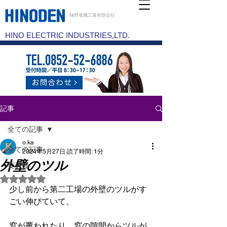
樋野電機工業有限会社
HINO ELECTRIC INDUSTRIES,LTD.
記事
全ての記事
o.ka
全ての記事
2024年5月27日
読了時間: 1分
外壁のツル
委員会
5つ星のうちNaNと評価されています。
少し前から第二工場の外壁のツルがす
ごい伸びていて、
窓が覆われたり、窓の隙間からツルが