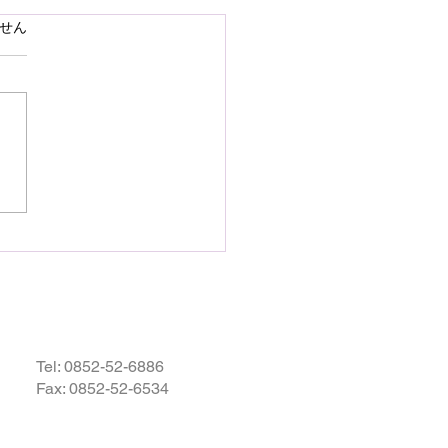
で熊本県の地震災害のお
ています。
せん
いを申し上げます
28日16時27分頃、熊本県を
として発生しました地震によ
災された皆様の状況を案じ、
りお見舞い申し上げます。
お余震が続き、予断を許さな
況が続いているかと存じます
被災地域の皆様の身の安全が
されますとともに、速やかに
・復興されますことを衷心よ
祈り申し上げます。
Tel:
0852-52-6886
Fax: 0852-52-6534