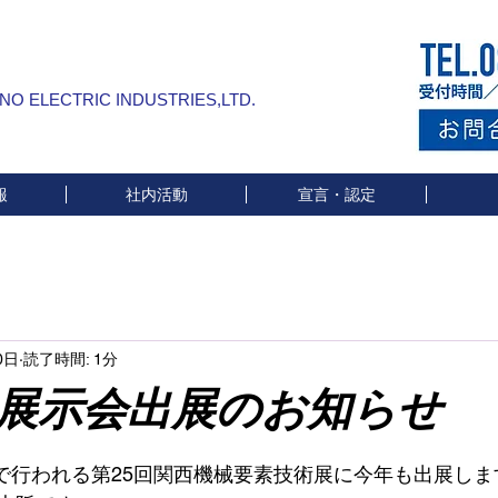
INO ELECTRIC INDUSTRIES,LTD.
報
社内活動
宣言・認定
0日
読了時間: 1分
会出展のお知らせ
と評価されています。
日で行われる第25回関西機械要素技術展に今年も出展しま