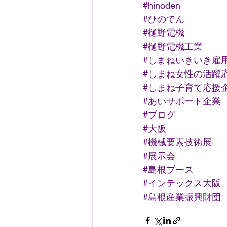
#hinoden
#ひのでん
#樋野電機
#樋野電機工業
#しまねいきいき雇
#しまね女性の活躍
#しまね子育て応援
#あいサポート企業
#ブログ
#大阪
#機械要素技術展
#展示会
#島根ブース
#インテックス大阪
#島根産業振興財団