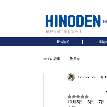
H
樋野電機工業有限会社
新着情報
企業情
全ての記事
委員会
totoro
2022年8月3
展示
5つ星のうちNaN
10月5日、6日、7