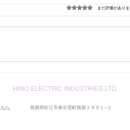
謹ん
5つ星のうち0と評価され
まだ評価がありま
見舞
７月
震源
り被
心よ
けん玉・ビックリさし太郎
今な
い状
が、
確保
復旧
りお
HINO ELECTRIC INDUSTRIES,LTD.
こちら
島根県松江市東出雲町揖屋２８０１−１