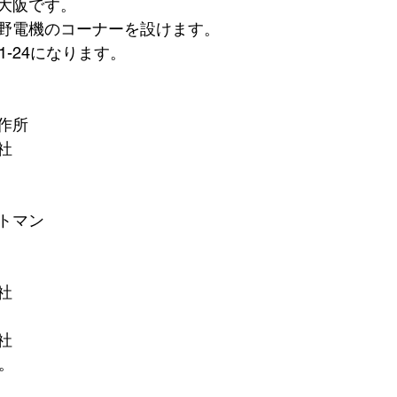
大阪です。
野電機のコーナーを設けます。
1-24になります。
作所
社
トマン
社
社
。