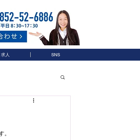
求人
SNS
す。