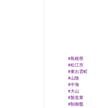
#島根県
#松江市
#東出雲町
#山陰
#中海
#大山
#製造業
#制御盤