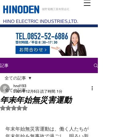
樋野電機工業有限会社
HINO ELECTRIC INDUSTRIES,LTD.
記事
全ての記事
hnd193
全ての記事
2021年12月6日
読了時間: 1分
年末年始無災害運動
委員会
5つ星のうちNaNと評価されています。
年末年始無災害運動は、働く人たちが
年末年始を無事故で過ごし、明るい新