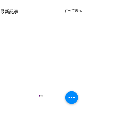
すべて表示
最新記事
謹んで熊本県の
のお見舞いを申
す