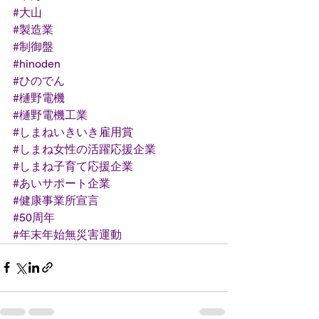
#大山
#製造業
#制御盤
#hinoden
#ひのでん
#樋野電機
#樋野電機工業
#しまねいきいき雇用賞
#しまね女性の活躍応援企業
#しまね子育て応援企業
#あいサポート企業
#健康事業所宣言
#50周年
#年末年始無災害運動