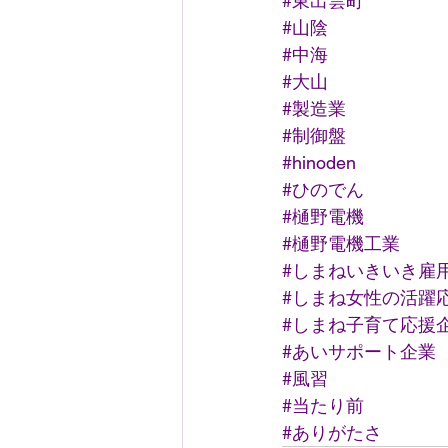
#東出雲町
#山陰
#中海
#大山
#製造業
#制御盤
#hinoden
#ひのでん
#樋野電機
#樋野電機工業
#しまねいきいき雇
#しまね女性の活躍
#しまね子育て応援
#あいサポート企業
#風習
#当たり前
#ありがたさ