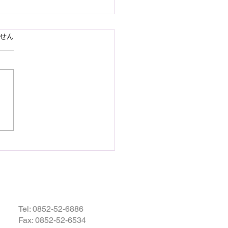
で熊本県の地震災害のお
ています。
せん
いを申し上げます
28日16時27分頃、熊本県を
として発生しました地震によ
災された皆様の状況を案じ、
りお見舞い申し上げます。
お余震が続き、予断を許さな
況が続いているかと存じます
被災地域の皆様の身の安全が
されますとともに、速やかに
・復興されますことを衷心よ
祈り申し上げます。
Tel:
0852-52-6886
Fax: 0852-52-6534