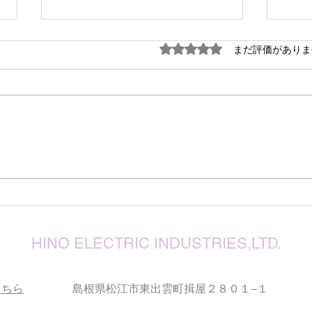
謹ん
5つ星のうち0と評価され
まだ評価がありま
見舞
７月
震源
り被
心よ
けん玉・ビックリさし太郎
今な
い状
が、
確保
復旧
りお
HINO ELECTRIC INDUSTRIES,LTD.
こちら
島根県松江市東出雲町揖屋２８０１−１