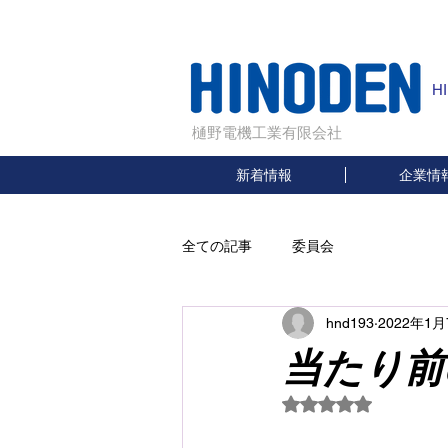
H
樋野電機工業有限会社
新着情報
企業情
全ての記事
委員会
hnd193
2022年1月
当たり前
5つ星のうちNaN