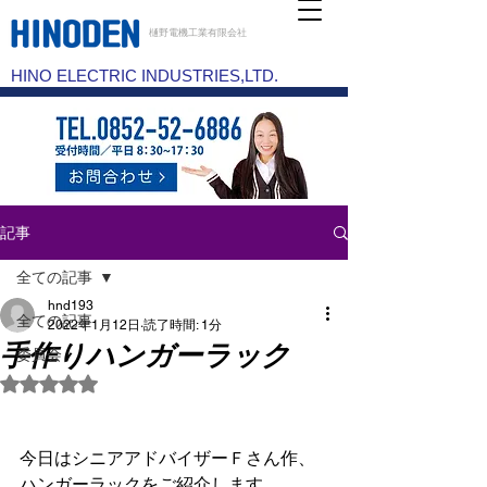
樋野電機工業有限会社
HINO ELECTRIC INDUSTRIES,LTD.
記事
全ての記事
hnd193
全ての記事
2022年1月12日
読了時間: 1分
手作りハンガーラック
委員会
5つ星のうちNaNと評価されています。
今日はシニアアドバイザーＦさん作、
ハンガーラックをご紹介します。