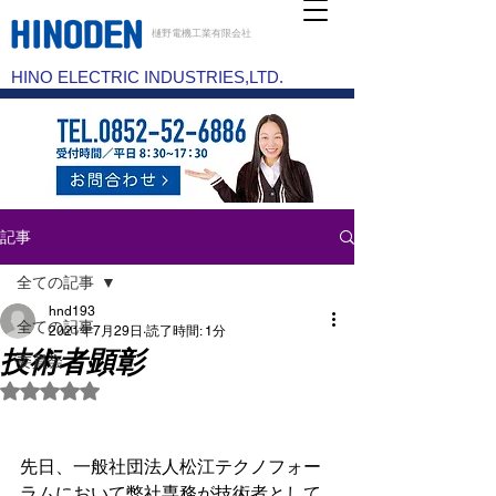
樋野電機工業有限会社
HINO ELECTRIC INDUSTRIES,LTD.
記事
全ての記事
hnd193
全ての記事
2021年7月29日
読了時間: 1分
技術者顕彰
委員会
5つ星のうちNaNと評価されています。
先日、一般社団法人松江テクノフォー
ラムにおいて弊社専務が技術者として