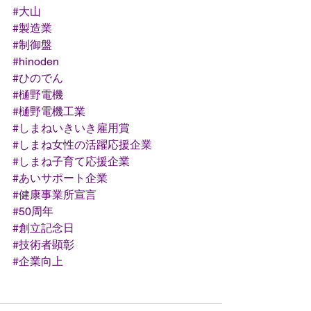
#大山
#製造業
#制御盤
#hinoden
#ひのでん
#樋野電機
#樋野電機工業
#しまねいきいき雇用賞
#しまね女性の活躍応援企業
#しまね子育て応援企業
#あいサポート企業
#健康事業所宣言
#50周年
#創立記念日
#技術者顕彰
#企業向上