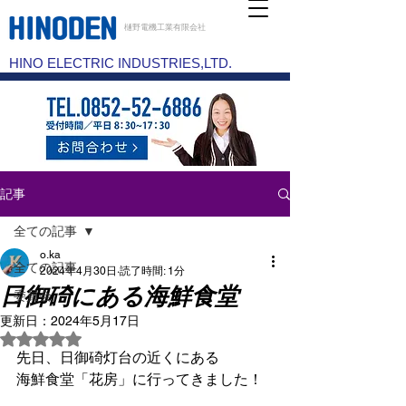
樋野電機工業有限会社
HINO ELECTRIC INDUSTRIES,LTD.
記事
全ての記事
o.ka
全ての記事
2024年4月30日
読了時間: 1分
日御碕にある海鮮食堂
委員会
更新日：
2024年5月17日
5つ星のうちNaNと評価されています。
先日、日御碕灯台の近くにある
海鮮食堂「花房」に行ってきました！