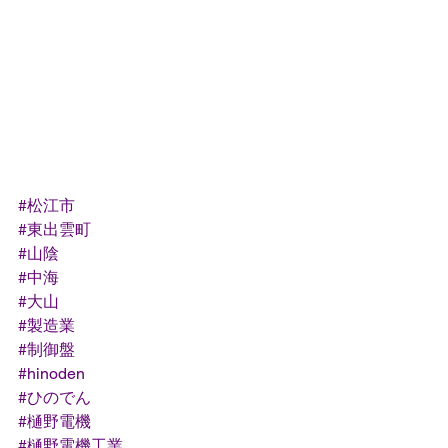
#松江市
#東出雲町
#山陰
#中海
#大山
#製造業
#制御盤
#hinoden
#ひのでん
#樋野電機
#樋野電機工業