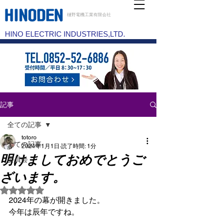
樋野電機工業有限会社
HINO ELECTRIC INDUSTRIES,LTD.
記事
全ての記事
totoro
全ての記事
2024年1月1日
読了時間: 1分
明けましておめでとうご
委員会
ざいます。
5つ星のうちNaNと評価されています。
2024年の幕が開きました。
今年は辰年ですね。