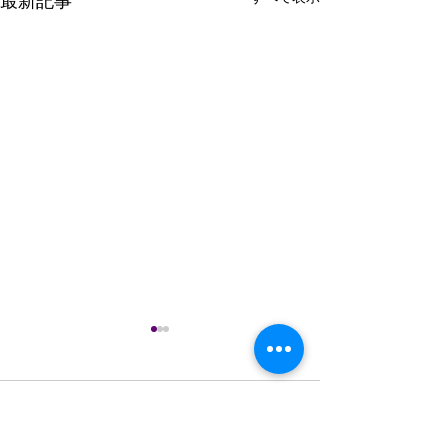
最新記事
謹んで熊本県の
のお見舞いを申
す
コメント
７月28日16時27
0.0 / 5（0）
県を震源として発