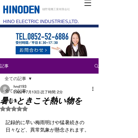
樋野電機工業有限会社
HINO ELECTRIC INDUSTRIES,LTD.
記事
全ての記事
hnd193
全ての記事
2022年7月13日
読了時間: 2分
暑いときこそ熱い物を
委員会
5つ星のうちNaNと評価されています。
記録的に早い梅雨明けや猛暑続きの
日々など、異常気象が懸念されます。