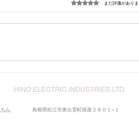
謹ん
5つ星のうち0と評価され
まだ評価がありま
見舞
７月
震源
り被
心よ
けん玉・ビックリさし太郎
今な
い状
が、
確保
復旧
りお
HINO ELECTRIC INDUSTRIES,LTD.
こちら
島根県松江市東出雲町揖屋２８０１−１