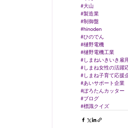
#大山
#製造業
#制御盤
#hinoden
#ひのでん
#樋野電機
#樋野電機工業
#しまねいきいき雇
#しまね女性の活躍
#しまね子育て応援
#あいサポート企業
#ぽろたんカッター
#ブログ
#標識クイズ