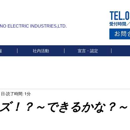
INO ELECTRIC INDUSTRIES,LTD.
報
社内活動
宣言・認定
1日
読了時間: 1分
ズ！？～できるかな？～
と評価されています。