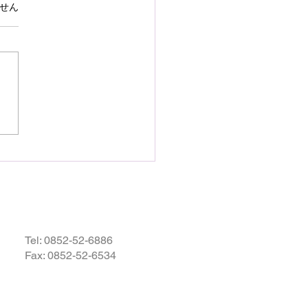
で熊本県の地震災害のお
ています。
せん
いを申し上げます
28日16時27分頃、熊本県を
として発生しました地震によ
災された皆様の状況を案じ、
りお見舞い申し上げます。
お余震が続き、予断を許さな
況が続いているかと存じます
被災地域の皆様の身の安全が
されますとともに、速やかに
・復興されますことを衷心よ
祈り申し上げます。
Tel:
0852-52-6886
Fax: 0852-52-6534