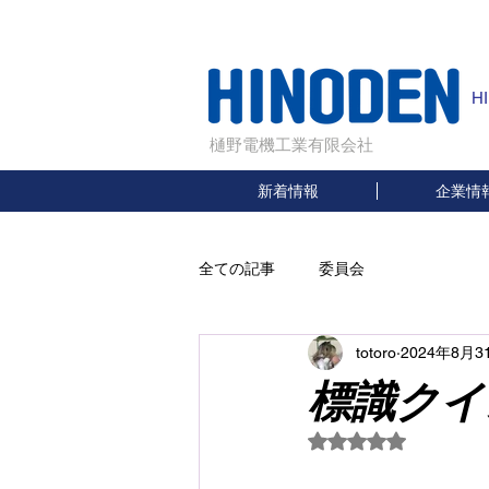
H
樋野電機工業有限会社
新着情報
企業情
全ての記事
委員会
totoro
2024年8月3
標識クイ
5つ星のうちNaN