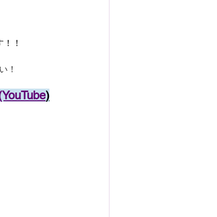
す！！
い！
uTube
)