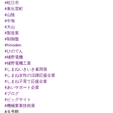
#松江市
#東出雲町
#山陰
#中海
#大山
#製造業
#制御盤
#hinoden
#ひのでん
#樋野電機
#樋野電機工業
#しまねいきいき雇用賞
#しまね女性の活躍応援企業
#しまね子育て応援企業
#あいサポート企業
#ブログ
#ビッグサイト
#機械要素技術展
#６号館