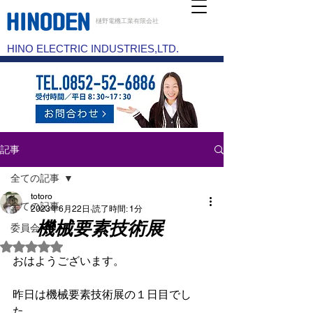
樋野電機工業有限会社
HINO ELECTRIC INDUSTRIES,LTD.
記事
全ての記事
totoro
全ての記事
2023年6月22日
読了時間: 1分
機械要素技術展
委員会
5つ星のうちNaNと評価されています。
おはようございます。
昨日は機械要素技術展の１日目でし
た。