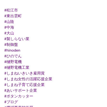
#松江市
#東出雲町
#山陰
#中海
#大山
#製しらない業
#制御盤
#hinoden
#ひのでん
#樋野電機
#樋野電機工業
#しまねいきいき雇用賞
#しまね女性の活躍応援企業
#しまね子育て応援企業
#あいサポート企業
#ポタンカッター
#ブログ