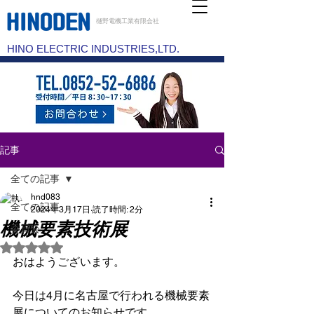
樋野電機工業有限会社
HINO ELECTRIC INDUSTRIES,LTD.
記事
全ての記事
hnd083
全ての記事
2024年3月17日
読了時間: 2分
機械要素技術展
委員会
5つ星のうちNaNと評価されています。
おはようございます。
今日は4月に名古屋で行われる機械要素
展についてのお知らせです。