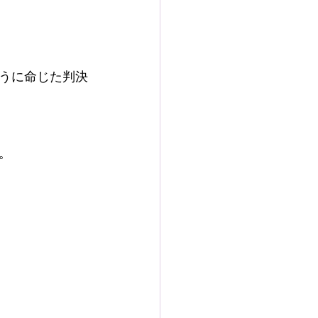
うに命じた判決
。