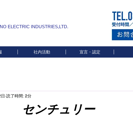
INO ELECTRIC INDUSTRIES,LTD.
報
社内活動
宣言・認定
2日
読了時間: 2分
チュリー
と評価されています。
。