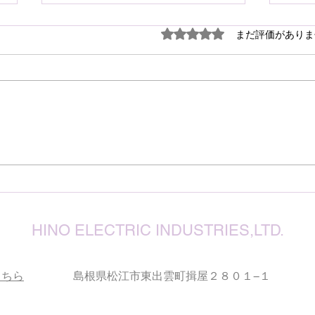
謹ん
5つ星のうち0と評価され
まだ評価がありま
見舞
７月
震源
り被
心よ
けん玉・ビックリさし太郎
今な
い状
が、
確保
復旧
りお
HINO ELECTRIC INDUSTRIES,LTD.
こちら
島根県松江市東出雲町揖屋２８０１−１