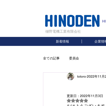
H
樋野電機工業有限会社
新着情報
企業情
全ての記事
委員会
totoro
2022年11月
セン
更新日：
2022年11月3日
5つ星のうちNaN
おはようございます