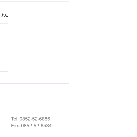
で熊本県の地震災害のお
ています。
せん
いを申し上げます
28日16時27分頃、熊本県を
として発生しました地震によ
災された皆様の状況を案じ、
りお見舞い申し上げます。
お余震が続き、予断を許さな
況が続いているかと存じます
被災地域の皆様の身の安全が
されますとともに、速やかに
・復興されますことを衷心よ
祈り申し上げます。
Tel:
0852-52-6886
Fax: 0852-52-6534