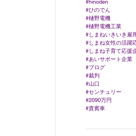
#hinoden
#ひのでん
#樋野電機
#樋野電機工業
#しまねいきいき雇
#しまね女性の活躍
#しまね子育て応援
#あいサポート企業
#ブログ
#裁判
#山口
#センチュリー
#2090万円
#貴賓車