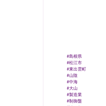
#島根県
#松江市
#東出雲町
#山陰
#中海
#大山
#製造業
#制御盤