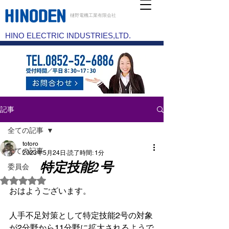
樋野電機工業有限会社
HINO ELECTRIC INDUSTRIES,LTD.
記事
全ての記事
totoro
全ての記事
2023年5月24日
読了時間: 1分
特定技能2号
委員会
5つ星のうちNaNと評価されています。
おはようございます。
人手不足対策として特定技能2号の対象
が2分野から11分野に拡大されるようで