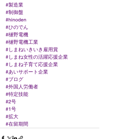
#製造業
#制御盤
#hinoden
#ひのでん
#樋野電機
#樋野電機工業
#しまねいきいき雇用賞
#しまね女性の活躍応援企業
#しまね子育て応援企業
#あいサポート企業
#ブログ
#外国人労働者
#特定技能
#2号
#1号
#拡大
#在留期間