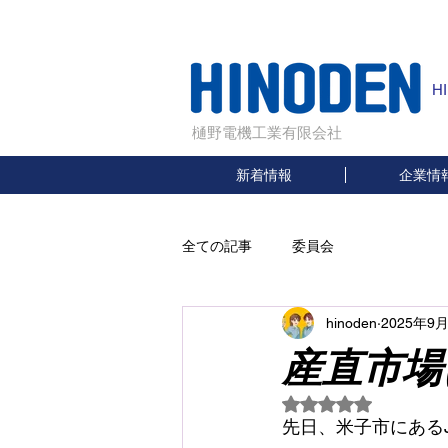
H
樋野電機工業有限会社
新着情報
企業情
全ての記事
委員会
hinoden
2025年9
産直市場
5つ星のうちNaN
先日、米子市にある