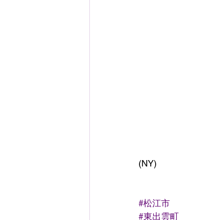
(NY)
#松江市
#東出雲町