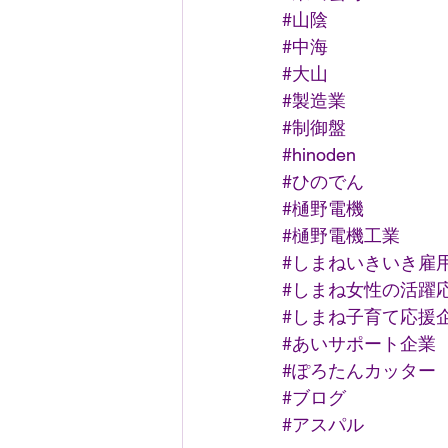
#山陰
#中海
#大山
#製造業
#制御盤
#hinoden
#ひのでん
#樋野電機
#樋野電機工業
#しまねいきいき雇
#しまね女性の活躍
#しまね子育て応援
#あいサポート企業
#ぽろたんカッター
#ブログ
#アスパル