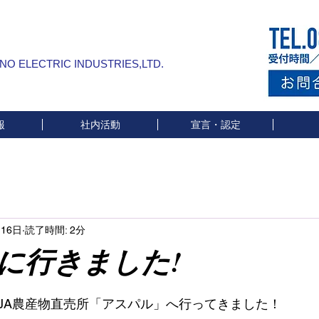
INO ELECTRIC INDUSTRIES,LTD.
報
社内活動
宣言・認定
月16日
読了時間: 2分
に行きました!
と評価されています。
JA農産物直売所「アスパル」へ行ってきました！