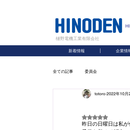
H
樋野電機工業有限会社
新着情報
企業情
全ての記事
委員会
totoro
2022年10月
町内
5つ星のうちNaN
昨日の日曜日は私が