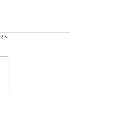
で熊本県の地震災害のお
ています。
せん
いを申し上げます
28日16時27分頃、熊本県を
として発生しました地震によ
災された皆様の状況を案じ、
りお見舞い申し上げます。
お余震が続き、予断を許さな
況が続いているかと存じます
被災地域の皆様の身の安全が
されますとともに、速やかに
・復興されますことを衷心よ
祈り申し上げます。