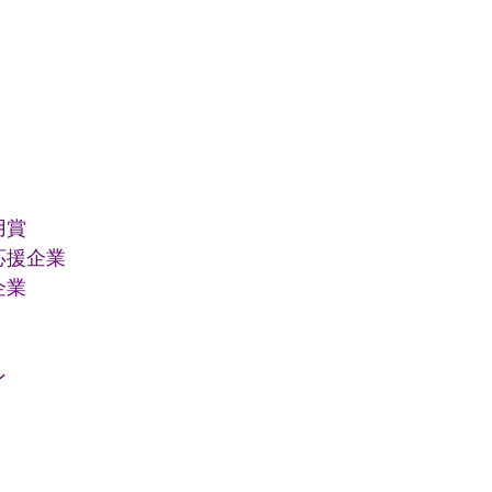
用賞
応援企業
企業
ン