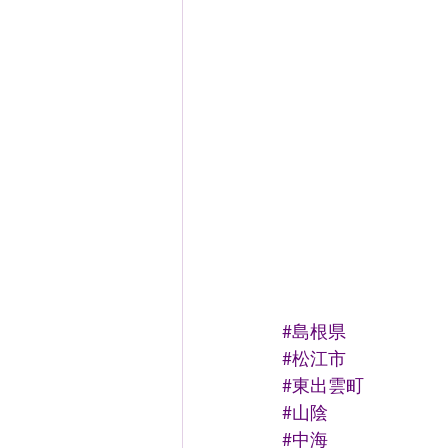
#島根県
#松江市
#東出雲町
#山陰
#中海