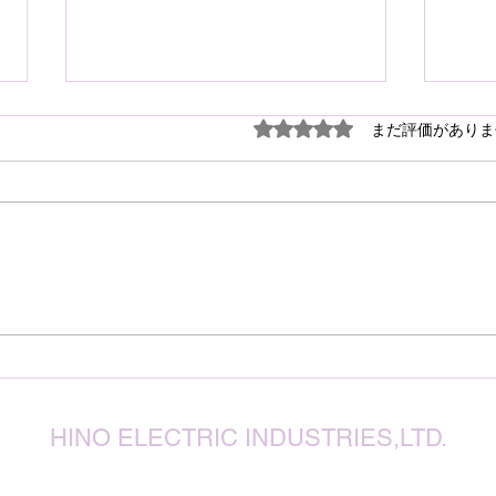
謹ん
5つ星のうち0と評価され
まだ評価がありま
見舞
７月
震源
り被
心よ
けん玉・ビックリさし太郎
今な
い状
が、
確保
復旧
りお
HINO ELECTRIC INDUSTRIES,LTD.