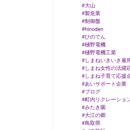
#大山
#製造業
#制御盤
#hinoden
#ひのでん
#樋野電機
#樋野電機工業
#しまねいきいき雇
#しまね女性の活躍
#しまね子育て応援
#あいサポート企業
#ブログ
#町内リクレーショ
#みたき園
#大江の郷
#鳥取県