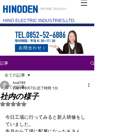
樋野電機工業有限会社
HINO ELECTRIC INDUSTRIES,LTD.
記事
全ての記事
hnd193
全ての記事
2021年8月7日
読了時間: 1分
社内の様子
委員会
5つ星のうちNaNと評価されています。
今日工場に行ってみると新人研修をし
ていました。
先月から工場に配属になったＫさん。