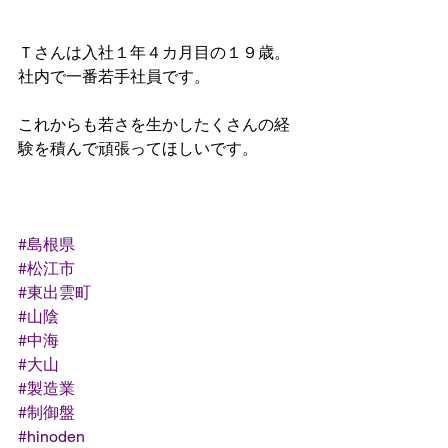
Ｔさんは入社１年４カ月目の１９歳。
社内で一番若手社員です。
これからも若さを生かしたくさんの経
験を積んで頑張ってほしいです。
#島根県
#松江市
#東出雲町
#山陰
#中海
#大山
#製造業
#制御盤
#hinoden