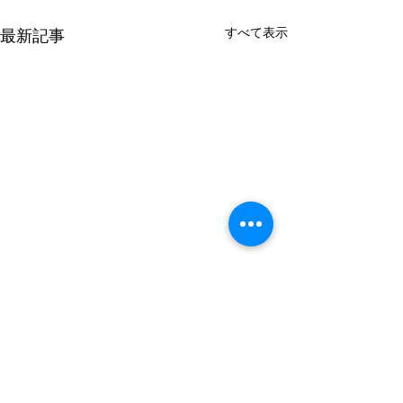
すべて表示
最新記事
謹んで熊本県の
のお見舞いを申
す