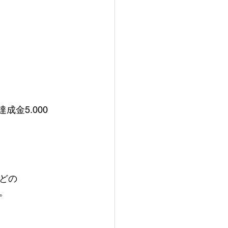
金5.000
どの 
。