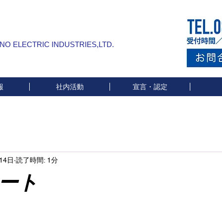
INO ELECTRIC INDUSTRIES,LTD.
報
社内活動
宣言・認定
14日
読了時間: 1分
ート
と評価されています。