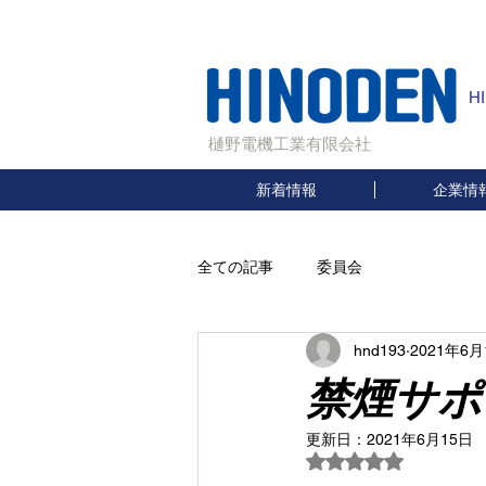
H
樋野電機工業有限会社
新着情報
企業情
全ての記事
委員会
hnd193
2021年6月
禁煙サポ
更新日：
2021年6月15日
5つ星のうちNaN