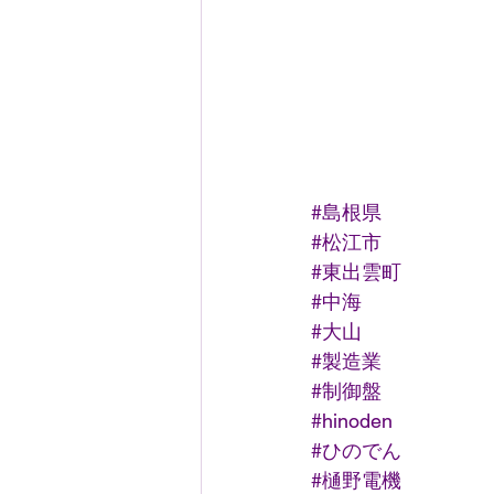
#島根県
#松江市
#東出雲町
#中海
#大山
#製造業
#制御盤
#hinoden
#ひのでん
#樋野電機