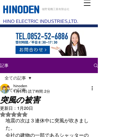
樋野電機工業有限会社
HINO ELECTRIC INDUSTRIES,LTD.
記事
全ての記事
hinoden
全ての記事
1月17日
読了時間: 2分
突風の被害
委員会
更新日：
1月20日
5つ星のうちNaNと評価されています。
地震の次は３連休中に突風が吹きまし
た。
会社の建物の一部であるシャッターの