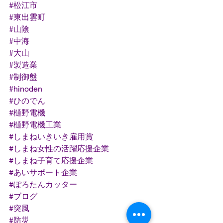
#松江市
#東出雲町
#山陰
#中海
#大山
#製造業
#制御盤
#hinoden
#ひのでん
#樋野電機
#樋野電機工業
#しまねいきいき雇用賞
#しまね女性の活躍応援企業
#しまね子育て応援企業
#あいサポート企業
#ぽろたんカッター
#ブログ
#突風
#防災