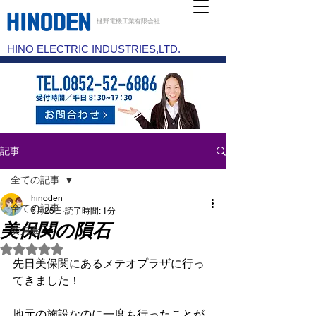
樋野電機工業有限会社
HINO ELECTRIC INDUSTRIES,LTD.
記事
全ての記事
hinoden
全ての記事
6月25日
読了時間: 1分
美保関の隕石
委員会
5つ星のうちNaNと評価されています。
先日美保関にあるメテオプラザに行っ
てきました！
地元の施設なのに一度も行ったことが