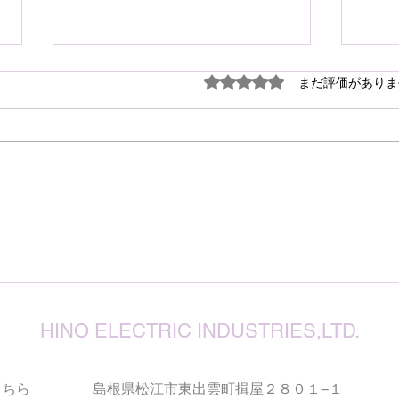
謹ん
5つ星のうち0と評価され
まだ評価がありま
見舞
７月
震源
り被
心よ
けん玉・ビックリさし太郎
今な
い状
が、
確保
復旧
りお
HINO ELECTRIC INDUSTRIES,LTD.
こちら
島根県松江市東出雲町揖屋２８０１−１