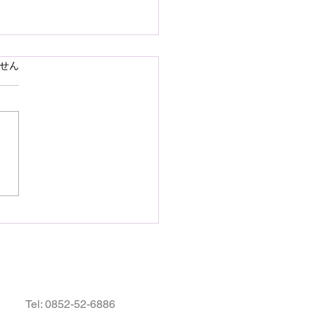
で熊本県の地震災害のお
ています。
せん
いを申し上げます
28日16時27分頃、熊本県を
として発生しました地震によ
災された皆様の状況を案じ、
りお見舞い申し上げます。
お余震が続き、予断を許さな
況が続いているかと存じます
被災地域の皆様の身の安全が
されますとともに、速やかに
・復興されますことを衷心よ
祈り申し上げます。
Tel:
0852-52-6886