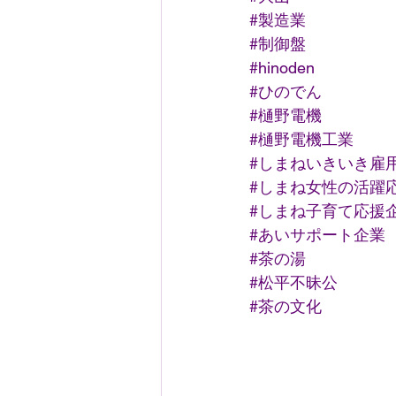
#製造業
#制御盤
#hinoden
#ひのでん
#樋野電機
#樋野電機工業
#しまねいきいき雇
#しまね女性の活躍
#しまね子育て応援
#あいサポート企業
#茶の湯
#松平不昧公
#茶の文化