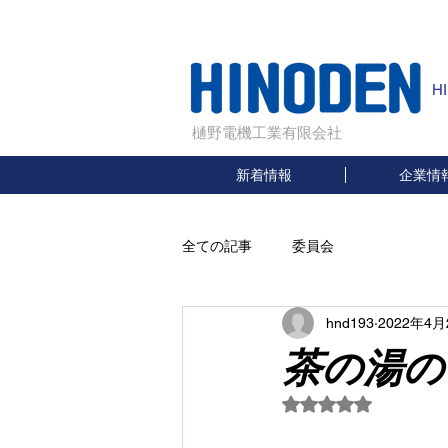
H
樋野電機工業有限会社
新着情報
企業情
全ての記事
委員会
hnd193
2022年4月
茶の湯の
5つ星のうちNaN