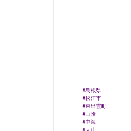
#島根県
#松江市
#東出雲町
#山陰
#中海
#大山