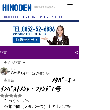
樋野電機工業有限会社
HINO ELECTRIC INDUSTRIES,LTD.
記事
全ての記事
totoro
全ての記事
2023年1月17日
読了時間: 1分
ﾒﾀﾊﾞｰｽ・
委員会
ｲﾝﾍﾞｽﾄﾒﾝﾄ・ﾌｧﾝﾄﾞ1号
5つ星のうちNaNと評価されています。
ひっくりした。
仮想空間（メタバース）上の土地に投