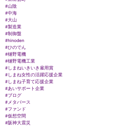
#山陰
#中海
#大山
#製造業
#制御盤
#hinoden
#ひのでん
#樋野電機
#樋野電機工業
#しまねいきいき雇用賞
#しまね女性の活躍応援企業
#しまね子育て応援企業
#あいサポート企業
#ブログ
#メタバース
#ファンド
#仮想空間
#阪神大震災