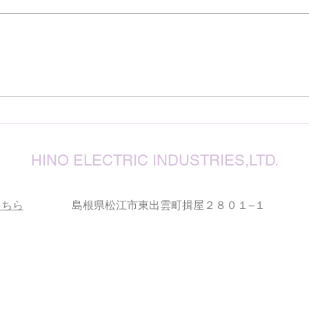
７月
震源
り被
心よ
けん玉・ビックリさし太郎
今な
い状
が、
確保
復旧
りお
HINO ELECTRIC INDUSTRIES,LTD.
こちら
島根県松江市東出雲町揖屋２８０１−１