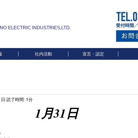
INO ELECTRIC INDUSTRIES,LTD.
報
社内活動
宣言・認定
1日
読了時間: 1分
月31日
と評価されています。
。