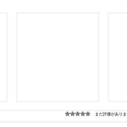
謹ん
5つ星のうち0と評価され
まだ評価がありま
見舞