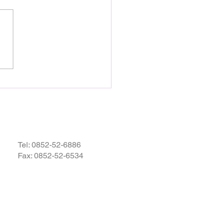
28日16時27分頃、熊本県を
として発生しました地震によ
災された皆様の状況を案じ、
りお見舞い申し上げます。
お余震が続き、予断を許さな
況が続いているかと存じます
被災地域の皆様の身の安全が
されますとともに、速やかに
・復興されますことを衷心よ
祈り申し上げます。
Tel:
0852-52-6886
Fax: 0852-52-6534