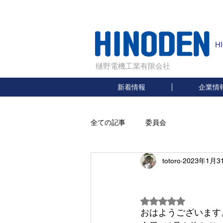
H
樋野電機工業有限会社
新着情報
企業情
全ての記事
委員会
totoro
2023年1月3
1
5つ星のうちNaN
おはようございます