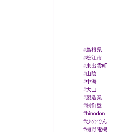
#島根県
#松江市
#東出雲町
#山陰
#中海
#大山
#製造業
#制御盤
#hinoden
#ひのでん
#樋野電機