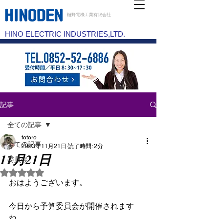
樋野電機工業有限会社
HINO ELECTRIC INDUSTRIES,LTD.
記事
全ての記事
totoro
全ての記事
2023年11月21日
読了時間: 2分
11月21日
委員会
5つ星のうちNaNと評価されています。
おはようございます。
今日から予算委員会が開催されます
ね。