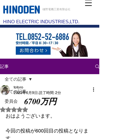
樋野電機工業有限会社
HINO ELECTRIC INDUSTRIES,LTD.
記事
全ての記事
totoro
全ての記事
2023年6月9日
読了時間: 2分
6700万円
委員会
5つ星のうちNaNと評価されています。
おはようございます。
今回の投稿が600回目の投稿となりま
す。