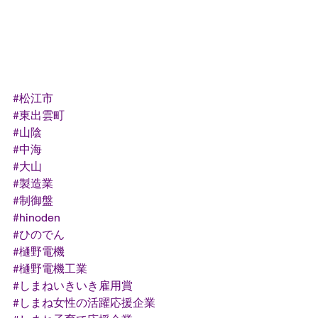
#松江市
#東出雲町
#山陰
#中海
#大山
#製造業
#制御盤
#hinoden
#ひのでん
#樋野電機
#樋野電機工業
#しまねいきいき雇用賞
#しまね女性の活躍応援企業