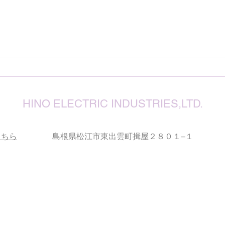
震源
り被
心よ
けん玉・ビックリさし太郎
今な
い状
が、
確保
復旧
りお
HINO ELECTRIC INDUSTRIES,LTD.
こちら
島根県松江市東出雲町揖屋２８０１−１