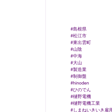
#島根県
#松江市
#東出雲町
#山陰
#中海
#大山
#製造業
#制御盤
#hinoden
#ひのでん
#樋野電機
#樋野電機工業
#しまねいきいき雇