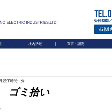
INO ELECTRIC INDUSTRIES,LTD.
報
社内活動
宣言・認定
日
読了時間: 1分
ミ拾い
と評価されています。
。