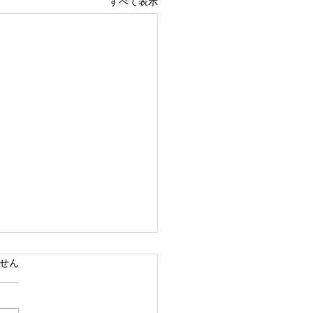
すべて表示
で熊本県の地震災害のお
ています。
せん
いを申し上げます
28日16時27分頃、熊本県を