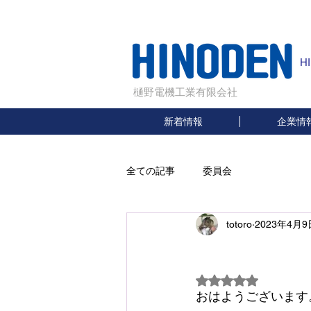
H
樋野電機工業有限会社
新着情報
企業情
全ての記事
委員会
totoro
2023年4月9
ゴ
5つ星のうちNaN
おはようございます