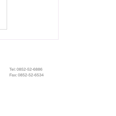
として発生しました地震によ
災された皆様の状況を案じ、
りお見舞い申し上げます。
お余震が続き、予断を許さな
況が続いているかと存じます
被災地域の皆様の身の安全が
されますとともに、速やかに
・復興されますことを衷心よ
祈り申し上げます。
Tel:
0852-52-6886
Fax: 0852-52-6534