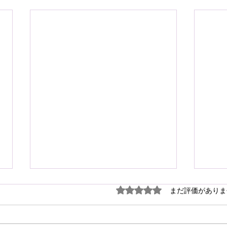
謹ん
5つ星のうち0と評価され
まだ評価がありま
見舞
７月