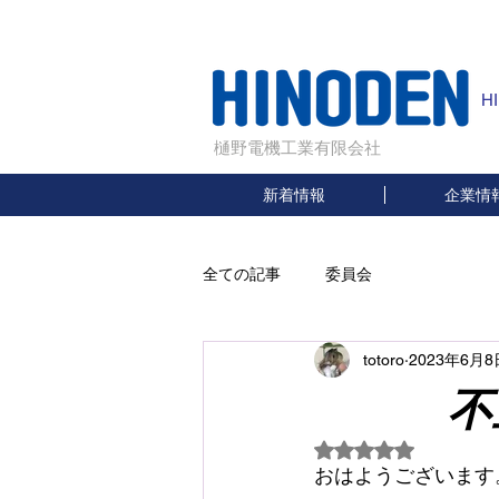
H
樋野電機工業有限会社
新着情報
企業情
全ての記事
委員会
totoro
2023年6月8
不正
5つ星のうちNaN
おはようございます