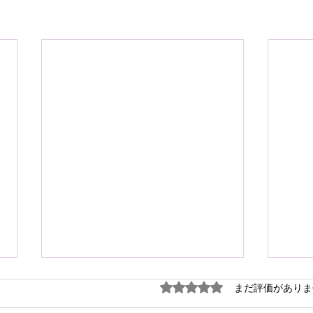
謹ん
5つ星のうち0と評価され
まだ評価がありま
見舞