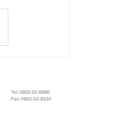
28日16時27分頃、熊本県を
として発生しました地震によ
災された皆様の状況を案じ、
りお見舞い申し上げます。
お余震が続き、予断を許さな
況が続いているかと存じます
被災地域の皆様の身の安全が
されますとともに、速やかに
・復興されますことを衷心よ
祈り申し上げます。
Tel:
0852-52-6886
Fax: 0852-52-6534