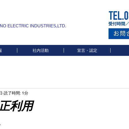
INO ELECTRIC INDUSTRIES,LTD.
報
社内活動
宣言・認定
日
読了時間: 1分
利用
と評価されています。
。