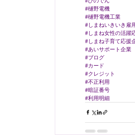
#ひのでん
#樋野電機
#樋野電機工業
#しまねいきいき雇
#しまね女性の活躍
#しまね子育て応援
#あいサポート企業
#ブログ
#カード
#クレジット
#不正利用
#暗証番号
#利用明細