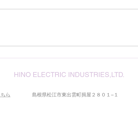
７月
震源
り被
心よ
けん玉・ビックリさし太郎
今な
い状
が、
確保
復旧
りお
HINO ELECTRIC INDUSTRIES,LTD.
こちら
島根県松江市東出雲町揖屋２８０１−１