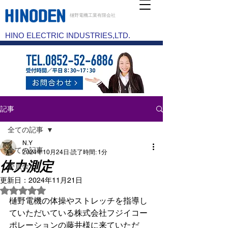
樋野電機工業有限会社
HINO ELECTRIC INDUSTRIES,LTD.
記事
全ての記事
N.Y
全ての記事
2024年10月24日
読了時間: 1分
体力測定
委員会
更新日：
2024年11月21日
5つ星のうちNaNと評価されています。
樋野電機の体操やストレッチを指導し
ていただいている株式会社フジイコー
ポレーションの藤井様に来ていただ