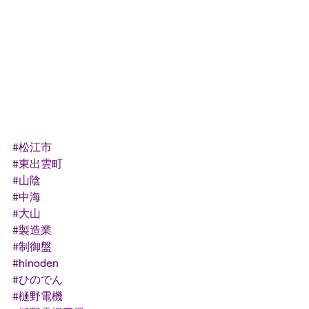
#松江市
#東出雲町
#山陰
#中海
#大山
#製造業
#制御盤
#hinoden
#ひのでん
#樋野電機