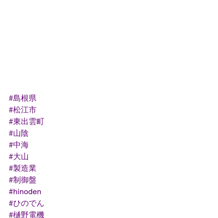
#島根県
#松江市
#東出雲町
#山陰
#中海
#大山
#製造業
#制御盤
#hinoden
#ひのでん
#樋野電機