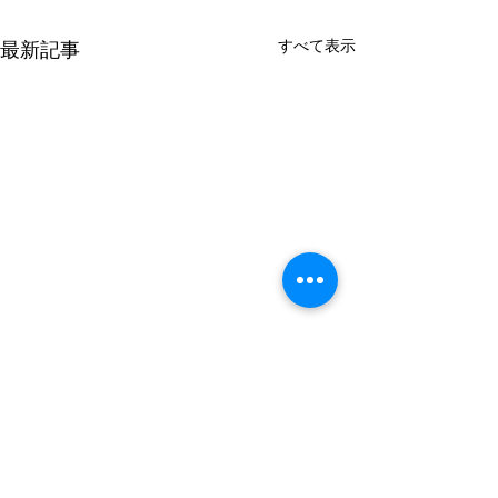
すべて表示
最新記事
謹んで熊本県の
のお見舞いを申
す