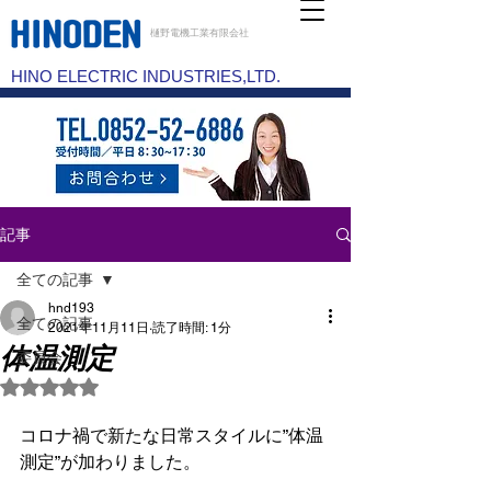
樋野電機工業有限会社
HINO ELECTRIC INDUSTRIES,LTD.
記事
全ての記事
hnd193
全ての記事
2021年11月11日
読了時間: 1分
体温測定
委員会
5つ星のうちNaNと評価されています。
コロナ禍で新たな日常スタイルに”体温
測定”が加わりました。